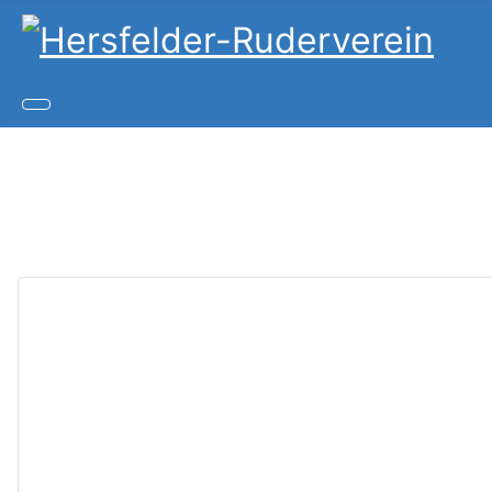
Copy
Joom