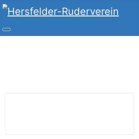
Copyright © 2026 Hersfelder-Ruderverein. Alle Rechte
vorbehalten.
Joomla!
ist freie, unter der
GNU/GPL-Lizenz
veröffentlichte Software.