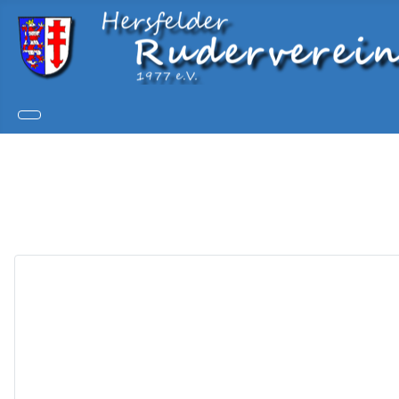
Copy
Joom