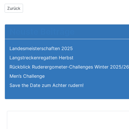
Vorheriger Beitrag: Unser Team
Zurück
Neuste Beiträge
Landesmeisterschaften 2025
Langstreckenregatten Herbst
Rückblick Ruderergometer-Challenges Winter 2025/2
Men’s Challenge
Save the Date zum Achter rudern!