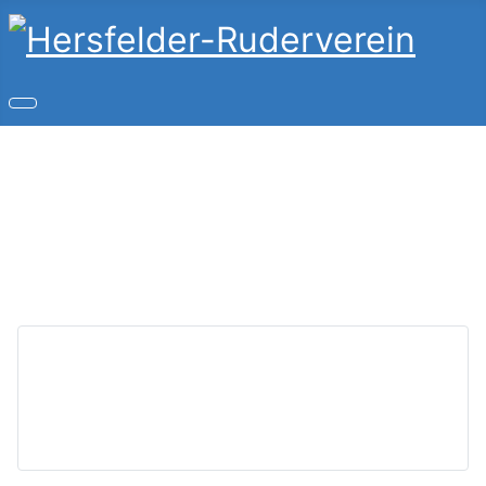
Copyright © 2026 Hersfelder-Ruderverein. Alle Rechte
vorbehalten.
Joomla!
ist freie, unter der
GNU/GPL-Lizenz
veröffentlichte Software.