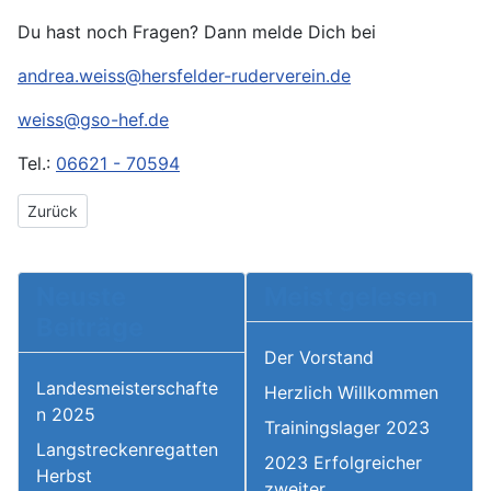
Du hast noch Fragen? Dann melde Dich bei
andrea.weiss@hersfelder-ruderverein.de
weiss@gso-hef.de
Tel.:
06621 - 70594
Vorheriger Beitrag: Impressum
Zurück
Neuste
Meist gelesen
Beiträge
Der Vorstand
Landesmeisterschafte
Herzlich Willkommen
n 2025
Trainingslager 2023
Langstreckenregatten
2023 Erfolgreicher
Herbst
zweiter