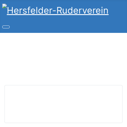
Copyright © 2026 Hersfelder-Ruderverein. Alle Rechte
vorbehalten.
Joomla!
ist freie, unter der
GNU/GPL-Lizenz
veröffentlichte Software.