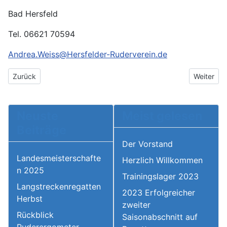
Bad Hersfeld
Tel. 06621 70594
Andrea.Weiss@Hersfelder-Ruderverein.de
Vorheriger Beitrag: Trainingsmöglichkeiten Sommerferien
Nächster 
Zurück
Weiter
Neuste
Meist gelesen
Beiträge
Der Vorstand
Landesmeisterschafte
Herzlich Willkommen
n 2025
Trainingslager 2023
Langstreckenregatten
2023 Erfolgreicher
Herbst
zweiter
Rückblick
Saisonabschnitt auf
Ruderergometer-