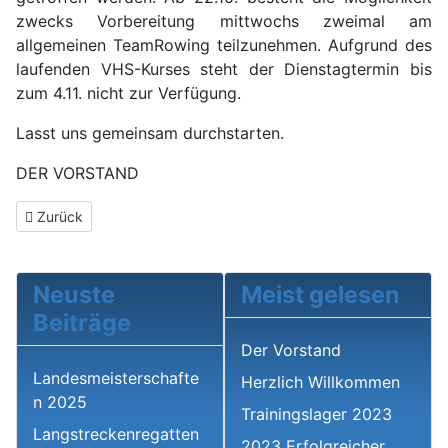
zwecks Vorbereitung mittwochs zweimal am
allgemeinen TeamRowing teilzunehmen. Aufgrund des
laufenden VHS-Kurses steht der Dienstagtermin bis
zum 4.11. nicht zur Verfügung.
Lasst uns gemeinsam durchstarten.
DER VORSTAND
Vorheriger Beitrag: Rückblick Ruderergometer-Challenges Wint
Zurück
Neuste
Meist gelesen
Beiträge
Der Vorstand
Landesmeisterschafte
Herzlich Willkommen
n 2025
Trainingslager 2023
Langstreckenregatten
2023 Erfolgreicher