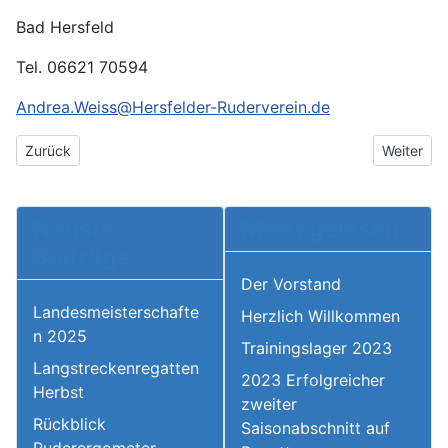
Bad Hersfeld
Tel. 06621 70594
Andrea.Weiss@Hersfelder-Ruderverein.de
Vorheriger Beitrag: Trainingsmöglichkeiten Sommerferien
Nächster 
Zurück
Weiter
Neuste
Meist gelesen
Beiträge
Der Vorstand
Landesmeisterschafte
Herzlich Willkommen
n 2025
Trainingslager 2023
Langstreckenregatten
2023 Erfolgreicher
Herbst
zweiter
Rückblick
Saisonabschnitt auf
Ruderergometer-