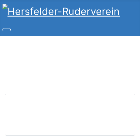
Copyright © 2026 Hersfelder-Ruderverein. Alle Rechte
vorbehalten.
Joomla!
ist freie, unter der
GNU/GPL-Lizenz
veröffentlichte Software.