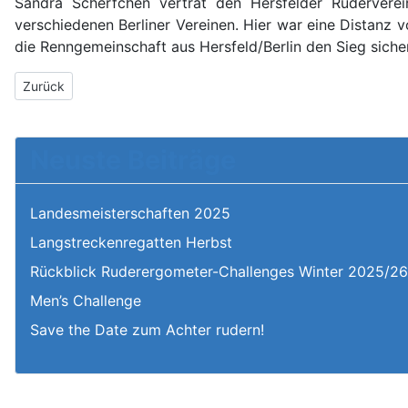
Sandra Scherfchen vertrat den Hersfelder Rudervere
verschiedenen Berliner Vereinen. Hier war eine Distanz
die Renngemeinschaft aus Hersfeld/Berlin den Sieg siche
Vorheriger Beitrag: Landesmeisterschaften 2025
Zurück
Neuste Beiträge
Landesmeisterschaften 2025
Langstreckenregatten Herbst
Rückblick Ruderergometer-Challenges Winter 2025/2
Men’s Challenge
Save the Date zum Achter rudern!