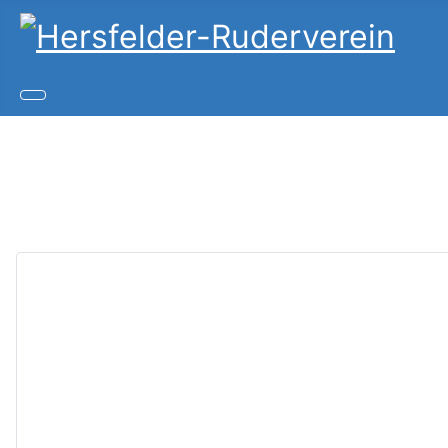
Copy
Joom