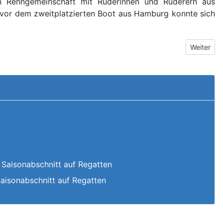
in Renngemeinschaft mit Ruderinnen und Ruderern aus
g vor dem zweitplatzierten Boot aus Hamburg konnte sich
Nächster 
Weiter
 Saisonabschnitt auf Regatten
Saisonabschnitt auf Regatten