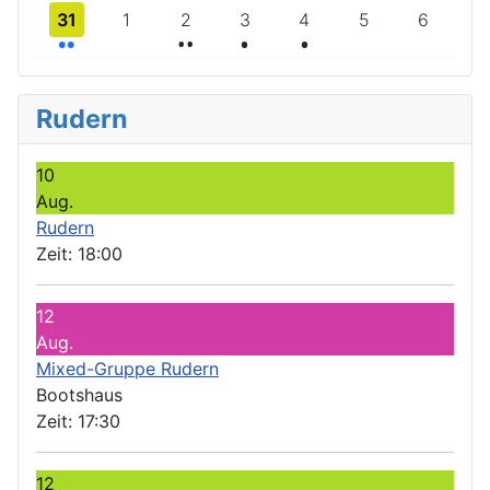
2 Veranstaltungen
2 Veranstaltungen
Einzelne Veranstaltung
Einzelne Veranstaltung
31
1
2
3
4
5
6
Rudern
10
Aug.
Rudern
Zeit:
18:00
12
Aug.
Mixed-Gruppe Rudern
Bootshaus
Zeit:
17:30
12