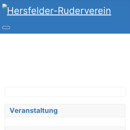
Copyright © 2026 Hersfelder-Ruderverein. Alle Rechte
vorbehalten.
Joomla!
ist freie, unter der
GNU/GPL-Lizenz
veröffentlichte Software.
Veranstaltung